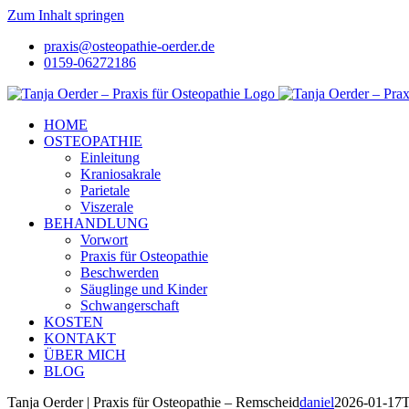
Zum Inhalt springen
praxis@osteopathie-oerder.de
0159-06272186
HOME
OSTEOPATHIE
Einleitung
Kraniosakrale
Parietale
Viszerale
BEHANDLUNG
Vorwort
Praxis für Osteopathie
Beschwerden
Säuglinge und Kinder
Schwangerschaft
KOSTEN
KONTAKT
ÜBER MICH
BLOG
Tanja Oerder | Praxis für Osteopathie – Remscheid
daniel
2026-01-17T