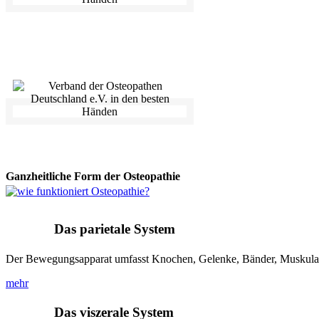
Dies ist mein Ziel: Den Menschen als Individuum zu betrachten mi
Anpassung und Steigerung seiner alltäglichen Belastungsfähigkeit un
über die Symptombekämpfung hinaus und befasst sich mit der Ursac
der Wiederherstellung der Gesundheit.
Ganzheitliche Form der Osteopathie
Das parietale System
Der Bewegungsapparat umfasst Knochen, Gelenke, Bänder, Muskula
mehr
Das viszerale System