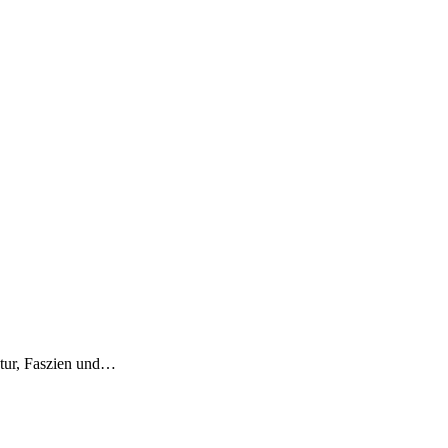
t all seinen komplexen Funktionssystemen zur
d zur Aktivierung der Selbstheilung. Dies geht
henfindung und -behandlung zur Unterstützung
tur, Faszien und…