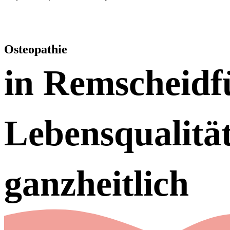
„Sag ja zu mehr Lebensqualität“-
Der Mensch als Ganzes im Gleichgewicht
Osteopathie
in Remscheid
f
Lebensqualitä
ganzheitlich