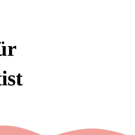
ür
t
ist