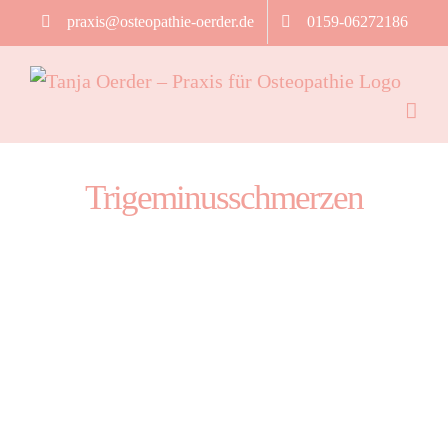
Zum
praxis@osteopathie-oerder.de
0159-06272186
Inhalt
springen
Trigeminusschmerzen